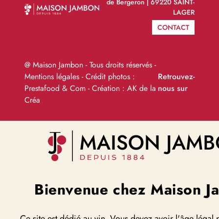
de Bergeron |
69220 SAINT-
LAGER
CONTACT
@ Maison Jambon - Tous droits réservés -
Mentions légales
- Crédit photos :
Retrouvez-
Prestafood & Com - Création :
AK de la
nous sur
Créa
Bienvenue chez Maison J
Ce site est dédié au vin. Vous devez avoir l'âge légal